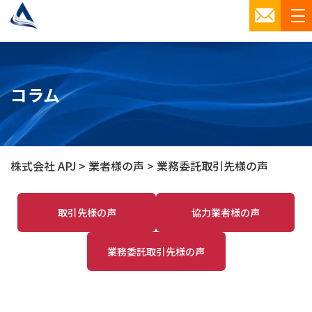
コラム
株式会社 APJ
>
業者様の声
>
業務委託取引先様の声
取引先様の声
協力業者様の声
業務委託取引先様の声