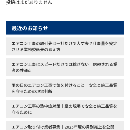
投稿はまだありません
最近のお知らせ
エアコン工事の取引先は一社だけで大丈夫？仕事量を安定
させる業務委託先の考え方
エアコン工事はスピードだけでは稼げない。信頼される業
者の共通点
雨の日のエアコン工事で気を付けること｜安全と施工品質
を守るための現場判断
エアコン工事の熱中症対策｜夏の現場で安全と施工品質を
守るために
エアコン取り付け業者募集｜2025年度の月別売上を公開