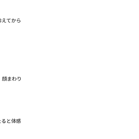
冷えてから
、顔まわり
たると体感