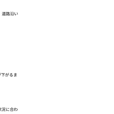
、道路沿い
が下がるま
状況に合わ