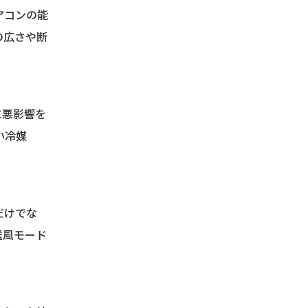
アコンの能
の広さや断
に悪影響を
い冷媒
だけでな
送風モード