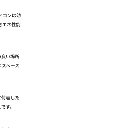
アコンは効
省エネ性能
の良い場所
なスペース
に付着した
スです。