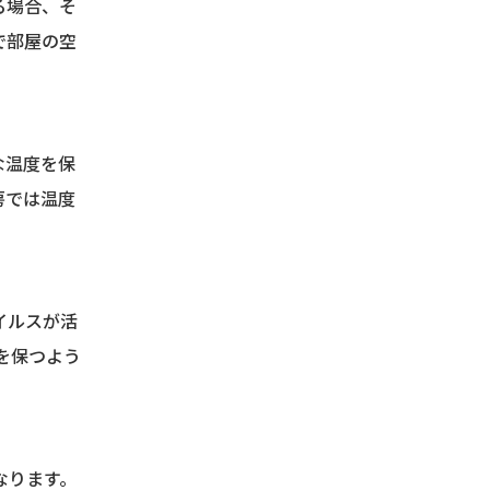
る場合、そ
で部屋の空
な温度を保
房では温度
イルスが活
を保つよう
なります。