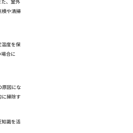
また、室外
点検や清掃
定温度を保
い場合に
の原因にな
的に掃除す
豆知識を活